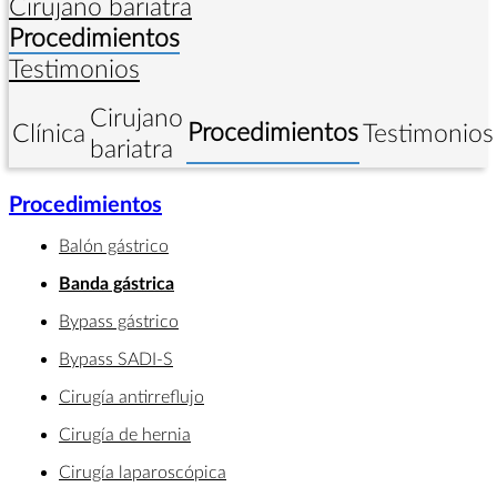
Cirujano bariatra
Procedimientos
Testimonios
Cirujano
Procedimientos
Clínica
Testimonios
bariatra
Procedimientos
Balón gástrico
Banda gástrica
Bypass gástrico
Bypass SADI-S
Cirugía antirreflujo
Cirugía de hernia
Cirugía laparoscópica