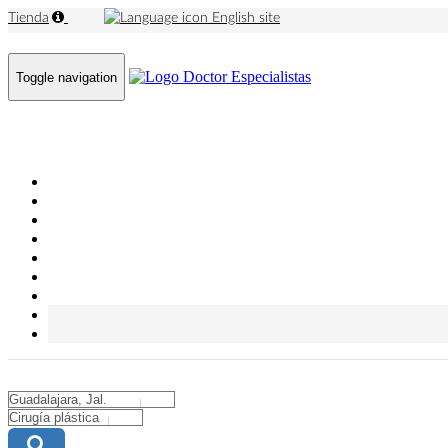
Tienda
English site
Toggle navigation
City
City