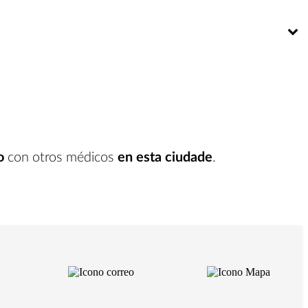
Bú
o
con otros médicos
en esta ciudade
.