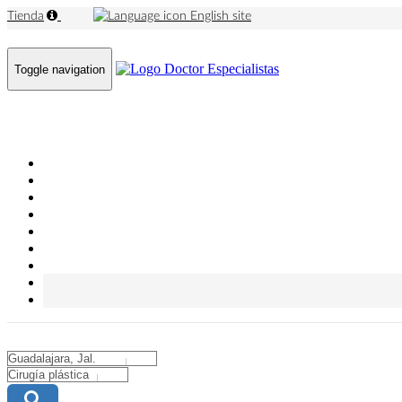
Tienda
English site
Toggle navigation
City
City