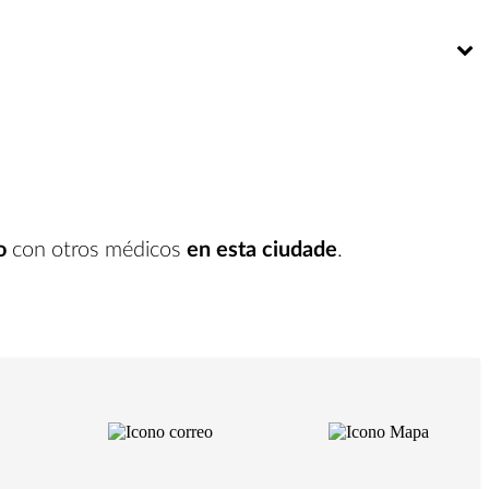
Bú
o
con otros médicos
en esta ciudade
.