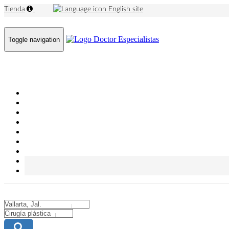
Tienda
English site
Toggle navigation
City
City