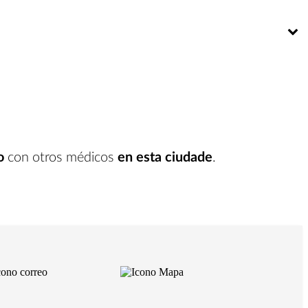
Bú
o
con otros médicos
en esta ciudade
.