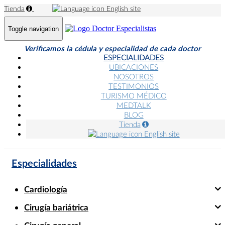
Tienda
English site
Toggle navigation
Verificamos la cédula y especialidad de cada doctor
ESPECIALIDADES
UBICACIONES
NOSOTROS
TESTIMONIOS
TURISMO MÉDICO
MEDTALK
BLOG
Tienda
English site
Especialidades
Cardiología
Cirugía bariátrica