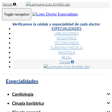
Tienda
English site
Toggle navigation
Verificamos la cédula y especialidad de cada doctor
ESPECIALIDADES
UBICACIONES
NOSOTROS
TESTIMONIOS
TURISMO MÉDICO
MEDTALK
BLOG
Tienda
English site
Especialidades
Cardiología
Cirugía bariátrica