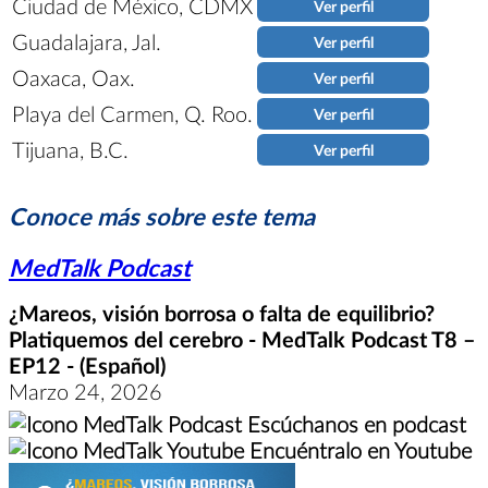
Ciudad de México, CDMX
Ver perfil
Guadalajara, Jal.
Ver perfil
Oaxaca, Oax.
Ver perfil
Playa del Carmen, Q. Roo.
Ver perfil
Tijuana, B.C.
Ver perfil
Conoce más sobre este tema
MedTalk Podcast
¿Mareos, visión borrosa o falta de equilibrio?
Platiquemos del cerebro - MedTalk Podcast T8 –
EP12 - (Español)
Marzo 24, 2026
Escúchanos en podcast
Encuéntralo en Youtube