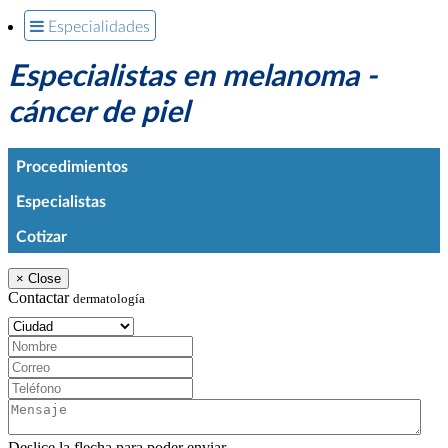
Especialidades
Especialistas en melanoma -
cáncer de piel
Procedimientos
Especialistas
Cotizar
×
Close
Contactar
dermatología
Ciudad:
Nombre:
Correo:
Teléfono:
Mensaje:
Deslice la flecha para poder enviar