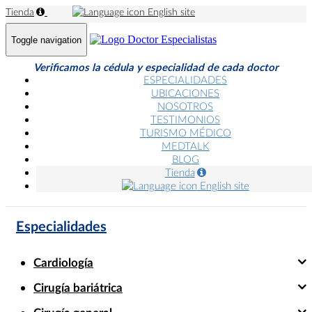
Tienda
English site
Toggle navigation
Verificamos la cédula y especialidad de cada doctor
ESPECIALIDADES
UBICACIONES
NOSOTROS
TESTIMONIOS
TURISMO MÉDICO
MEDTALK
BLOG
Tienda
English site
Especialidades
Cardiología
Cirugía bariátrica