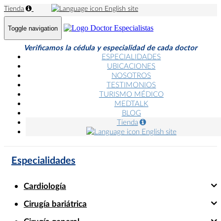
Tienda
English site
Toggle navigation
Verificamos la cédula y especialidad de cada doctor
ESPECIALIDADES
UBICACIONES
NOSOTROS
TESTIMONIOS
TURISMO MÉDICO
MEDTALK
BLOG
Tienda
English site
Especialidades
Cardiología
Cirugía bariátrica