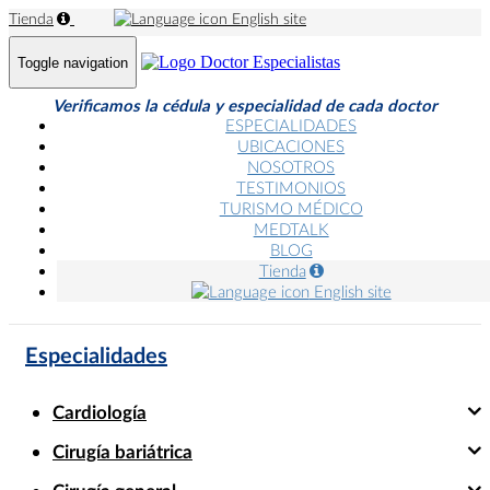
Tienda
English site
Toggle navigation
Verificamos la cédula y especialidad de cada doctor
ESPECIALIDADES
UBICACIONES
NOSOTROS
TESTIMONIOS
TURISMO MÉDICO
MEDTALK
BLOG
Tienda
English site
Especialidades
Cardiología
Cirugía bariátrica