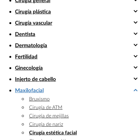
Cirugía general
Cirugía plástica
Cirugía vascular
Dentista
Dermatología
Fertilidad
Ginecología
Injerto de cabello
Maxilofacial
Bruxismo
Cirugía de ATM
Cirugía de mejillas
Cirugía de nariz
Cirugía estética facial