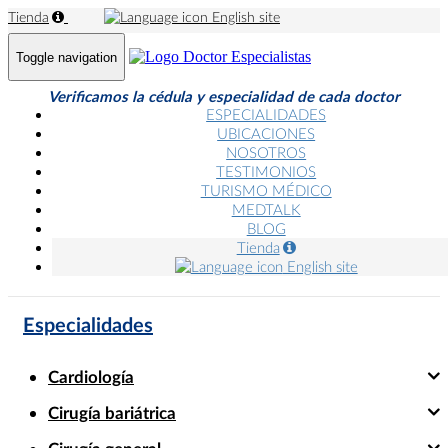
Tienda
English site
Toggle navigation
Verificamos la cédula y especialidad de cada doctor
ESPECIALIDADES
UBICACIONES
NOSOTROS
TESTIMONIOS
TURISMO MÉDICO
MEDTALK
BLOG
Tienda
English site
Especialidades
Cardiología
Cirugía bariátrica