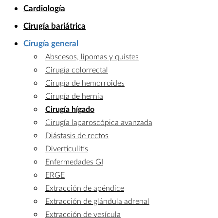
Cardiología
Cirugía bariátrica
Cirugía general
Abscesos, lipomas y quistes
Cirugía colorrectal
Cirugía de hemorroides
Cirugía de hernia
Cirugía hígado
Cirugía laparoscópica avanzada
Diástasis de rectos
Diverticulitis
Enfermedades GI
ERGE
Extracción de apéndice
Extracción de glándula adrenal
Extracción de vesícula