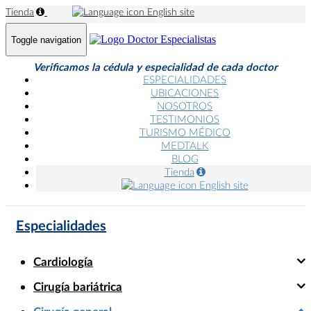
Tienda
English site
Toggle navigation
Verificamos la cédula y especialidad de cada doctor
ESPECIALIDADES
UBICACIONES
NOSOTROS
TESTIMONIOS
TURISMO MÉDICO
MEDTALK
BLOG
Tienda
English site
Especialidades
Cardiología
Cirugía bariátrica