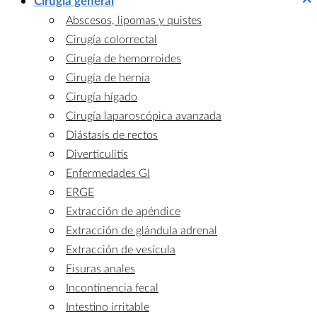
Cirugía general
Abscesos, lipomas y quistes
Cirugía colorrectal
Cirugía de hemorroides
Cirugía de hernia
Cirugía hígado
Cirugía laparoscópica avanzada
Diástasis de rectos
Diverticulitis
Enfermedades GI
ERGE
Extracción de apéndice
Extracción de glándula adrenal
Extracción de vesícula
Fisuras anales
Incontinencia fecal
Intestino irritable