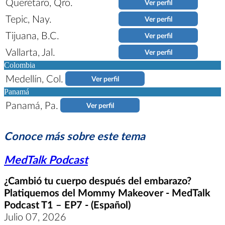
Querétaro, Qro.
Ver perfil
Tepic, Nay.
Ver perfil
Tijuana, B.C.
Ver perfil
Vallarta, Jal.
Ver perfil
Colombia
Medellín, Col.
Ver perfil
Panamá
Panamá, Pa.
Ver perfil
Conoce más sobre este tema
MedTalk Podcast
¿Cambió tu cuerpo después del embarazo?
Platiquemos del Mommy Makeover - MedTalk
Podcast T1 – EP7 - (Español)
Julio 07, 2026