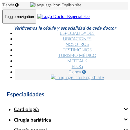
Tienda
English site
Toggle navigation
Verificamos la cédula y especialidad de cada doctor
ESPECIALIDADES
UBICACIONES
NOSOTROS
TESTIMONIOS
TURISMO MÉDICO
MEDTALK
BLOG
Tienda
English site
Especialidades
Cardiología
Cirugía bariátrica