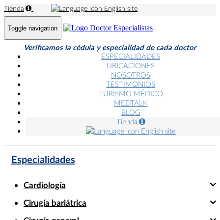
Tienda
English site
Toggle navigation
Verificamos la cédula y especialidad de cada doctor
ESPECIALIDADES
UBICACIONES
NOSOTROS
TESTIMONIOS
TURISMO MÉDICO
MEDTALK
BLOG
Tienda
English site
Especialidades
Cardiología
Cirugía bariátrica