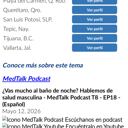
Playa del Carmen, Q. Roo.
Ver perfil
Querétaro, Qro.
Ver perfil
San Luis Potosí, SLP.
Ver perfil
Tepic, Nay.
Ver perfil
Tijuana, B.C.
Ver perfil
Vallarta, Jal.
Ver perfil
Conoce más sobre este tema
MedTalk Podcast
¿Vas mucho al baño de noche? Hablemos de
salud masculina - MedTalk Podcast T8 - EP18 -
(Español)
Mayo 12, 2026
Escúchanos en podcast
Encuéntralo en Youtube