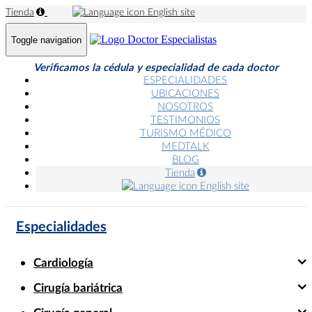
Tienda
English site
Toggle navigation
Verificamos la cédula y especialidad de cada doctor
ESPECIALIDADES
UBICACIONES
NOSOTROS
TESTIMONIOS
TURISMO MÉDICO
MEDTALK
BLOG
Tienda
English site
Especialidades
Cardiología
Cirugía bariátrica