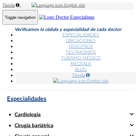
Tienda
English site
Toggle navigation
Verificamos la cédula y especialidad de cada doctor
ESPECIALIDADES
UBICACIONES
NOSOTROS
TESTIMONIOS
TURISMO MÉDICO
MEDTALK
BLOG
Tienda
English site
Especialidades
Cardiología
Cirugía bariátrica