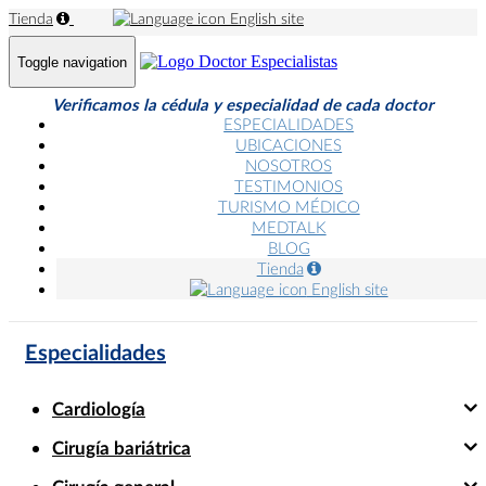
Tienda
English site
Toggle navigation
Verificamos la cédula y especialidad de cada doctor
ESPECIALIDADES
UBICACIONES
NOSOTROS
TESTIMONIOS
TURISMO MÉDICO
MEDTALK
BLOG
Tienda
English site
Especialidades
Cardiología
Cirugía bariátrica